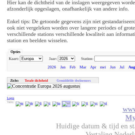
Hier kan de dichtheid van de inslagen weergegeven worde
afzonderlijk opgeslagen, onafhankelijk van andere info.
Enkel tips: De getoonde gegevens zijn niet gestandariseer
ook niet vergeleken worden over langere periodes of grote
verschillende stations verschillende kwaliteit aan informa
station en beelden wisselen.
Opties
Kaart:
Jaar:
Station:
2026
Jan
Feb
Mar
Apr
mei
Jun
Jul
Au
Zicht:
Totale dichtheid
Gemiddelde deelnemers
Login
Talen:
www
My
Huidige datum & tijd en s
Vertaling Neder