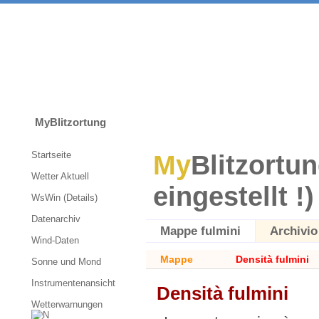
MyBlitzortung
Startseite
My
Blitzortun
Wetter Aktuell
eingestellt !)
WsWin (Details)
Datenarchiv
Mappe fulmini
Archivio
Wind-Daten
Mappe
Densità fulmini
Sonne und Mond
Instrumentenansicht
Densità fulmini
Wetterwarnungen