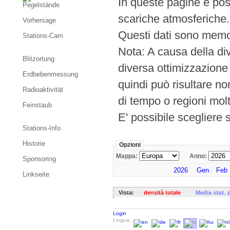
In queste pagine è poss
Pegelstände
scariche atmosferiche.
Vorhersage
Questi dati sono memo
Stations-Cam
Nota: A causa della div
Blitzortung
diversa ottimizzazione 
Erdbebenmessung
quindi può risultare non
Radioaktivität
di tempo o regioni mol
Feinstaub
E' possibile scegliere 
Stations-Info
Historie
Opzioni
Mappa:
Anno:
Sponsoring
2026
Gen
Feb
Linkseite
Vista:
densità totale
Media staz. 
Login
Lingua: