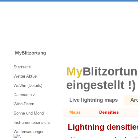
MyBlitzortung
Startseite
My
Blitzortun
Wetter Aktuell
eingestellt !)
WsWin (Details)
Datenarchiv
Live lightning maps
Ar
Wind-Daten
Maps
Densities
Sonne und Mond
Instrumentenansicht
Lightning densitie
Wetterwarnungen