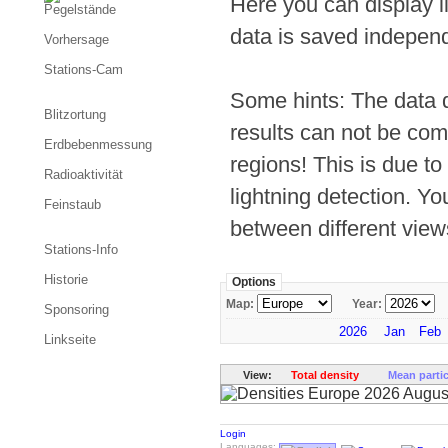
Here you can display li
Pegelstände
data is saved independ
Vorhersage
Stations-Cam
Some hints: The data d
Blitzortung
results can not be com
Erdbebenmessung
regions! This is due t
Radioaktivität
lightning detection. Yo
Feinstaub
between different view
Stations-Info
Historie
Options
Map:
Year:
Sponsoring
2026
Jan
Feb
Linkseite
View:
Total density
Mean parti
Login
Languages: