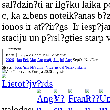
sal?dzin?ti ar ilg?ku laika 
c, ka zibens noteik?anas b?
ionos ir at??ir?gs. Ir iesp?
staciju un p?rsl?gties starp
Parametri
Karte:
Gads:
Stacija:
2026
Jan
Feb
Mar
Apr
maijs
Jun
Jul
Aug
Sep
Oct
Nov
Dec
Skats:
Kop?jais bl?vums
Vid?jais dal?bnieku skaits
Lietot?jv?rds
valodas: