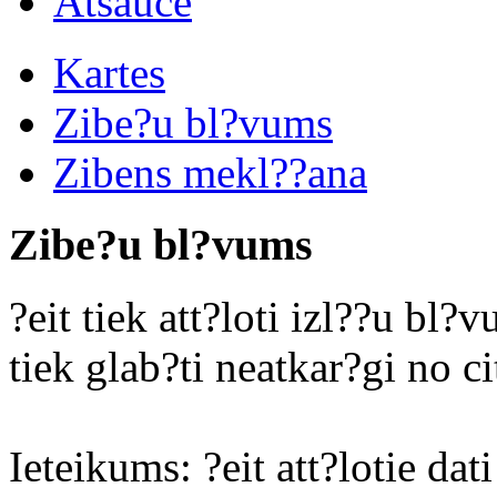
Atsauce
Kartes
Zibe?u bl?vums
Zibens mekl??ana
Zibe?u bl?vums
?eit tiek att?loti izl??u bl
tiek glab?ti neatkar?gi no c
Ieteikums: ?eit att?lotie dati