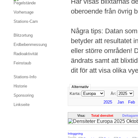
Här visas blixtarnas de
Pegelstände
oberoende från övrig bl
Vorhersage
Stations-Cam
Några tips: Datan som v
Blitzortung
betyder att resultatet i
Erdbebenmessung
eller större områden! 
Radioaktivität
ändrats samt att blixtid
Feinstaub
dit för att visa olika vye
Stations-Info
Historie
Alternativ
Karta:
År:
Sponsoring
2025
Jan
Feb
Linkseite
Visa:
Total densitet
Deltagar
Inloggning
Språk: