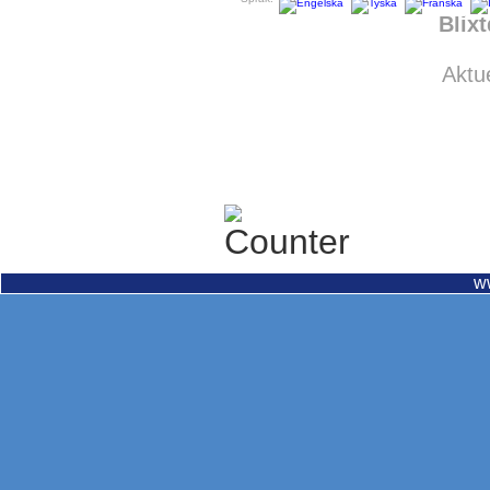
Blix
Aktue
w