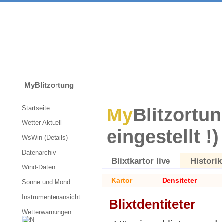
MyBlitzortung
Startseite
My
Blitzortun
Wetter Aktuell
eingestellt !)
WsWin (Details)
Datenarchiv
Blixtkartor live
Historik
Wind-Daten
Kartor
Densiteter
Sonne und Mond
Instrumentenansicht
Blixtdentiteter
Wetterwarnungen