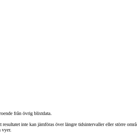
roende från övrig blixtdata.
t resultatet inte kan jämföras över längre tidsintervaller eller större om
a vyer.