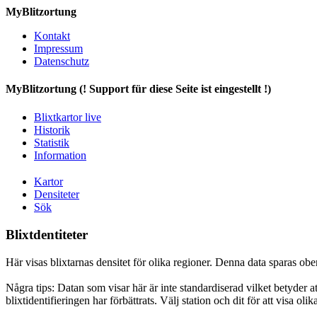
MyBlitzortung
Kontakt
Impressum
Datenschutz
My
Blitzortung (! Support für diese Seite ist eingestellt !)
Blixtkartor live
Historik
Statistik
Information
Kartor
Densiteter
Sök
Blixtdentiteter
Här visas blixtarnas densitet för olika regioner. Denna data sparas obe
Några tips: Datan som visar här är inte standardiserad vilket betyder at
blixtidentifieringen har förbättrats. Välj station och dit för att visa olik