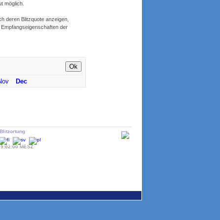
t möglich.
ch deren Blitzquote anzeigen,
er Empfangseigenschaften der
Nov
Dec
litzortung
09:02:00 MESZ