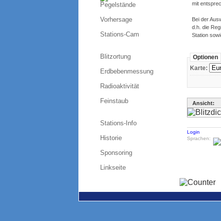
mit entspre
Pegelstände
Vorhersage
Bei der Ausw
d.h. die Re
Stations-Cam
Station sow
Blitzortung
Optionen
Karte:
Erdbebenmessung
Radioaktivität
Feinstaub
Ansicht:
Stations-Info
Login
Historie
Sprachen:
Sponsoring
Linkseite