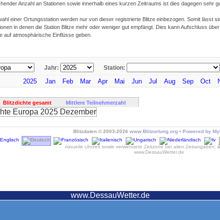
chender Anzahl an Stationen sowie innerhalb eines kurzen Zeitraums ist dies dagegen sehr gu
ahl einer Ortungsstation werden nur von dieser registrierte Blitze einbezogen. Somit lässt si
gionen in denen die Station Blitze mehr oder weniger gut empfängt. Dies kann Aufschluss üb
ie auf atmosphärische Einflüsse geben.
Jahr:
Station:
2025
Jan
Feb
Mar
Apr
Mai
Jun
Jul
Aug
Sep
Oct
Blitzdichte gesamt
Mittlere Teilnehmerzahl
Blitzdaten © 2003-2026
www.Blitzortung.org
•
Powered by MyB
Aktuelle Uhrzeit sowie verwendete Zeitzone bei allen Zeitangaben:
www.DessauWetter.de
www.DessauWetter.de