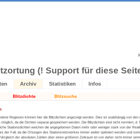
itzortung (! Support für diese Seite 
ten
Archiv
Statistiken
Infos
Blitzdichte
Blitzsuche
n
edene Regionen können hier die Blitzdichten angezeigt werden. Dies ist unabhängig von den
n möglich, da die Dichten separat gespeichert werden. Die Blitzdichten sind nicht normiert, d. 
liche Stationsdichten weichen die angegebenen Daten mehr oder weniger stark von der Realitä
dies der Fall, da die Ortungen des Stationsnetzwerkes immer weiter optimiert werden und somit
Vergleich der absoluten Zahlen über einen größeren Zeitraum ist von daher nicht immer sinnv