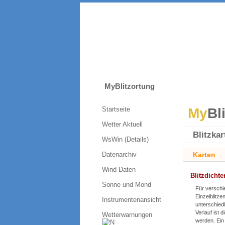
MyBlitzortung
Startseite
My
Bl
Wetter Aktuell
Blitzkar
WsWin (Details)
Datenarchiv
Karten
Wind-Daten
Blitzdichte
Sonne und Mond
Für verschi
Einzelblitze
Instrumentenansicht
unterschied
Verlauf ist 
Wetterwarnungen
werden. Ein 