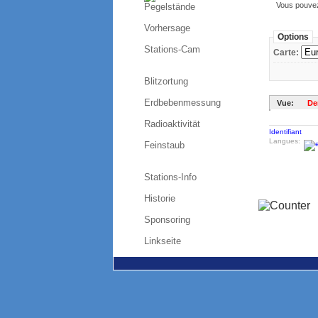
Vous pouvez 
Pegelstände
Vorhersage
Options
Stations-Cam
Carte:
Blitzortung
Erdbebenmessung
Vue:
De
Radioaktivität
Identifiant
Langues:
Feinstaub
Stations-Info
Historie
Sponsoring
Linkseite