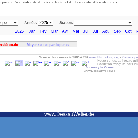
passer d'une station de détection à l\autre et de choisir entre différentes vues.
Année:
Station:
2025
Jan
Fév
Mar
Avr
Mai
Jui
Jul
Aou
Sep
Oct
nsité totale
Moyenne des participants
Source de données © 2003-2026
www.Blitzortung.org
•
Généré pa
Heure du fuseau horaire util
Traduction française par Flo
Fontenay le Comte
www.DessauWetter.de
www.DessauWetter.de