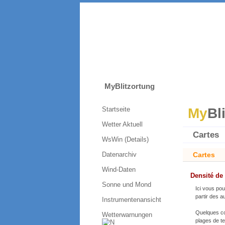
MyBlitzortung
Startseite
My
Bl
Wetter Aktuell
Cartes
WsWin (Details)
Datenarchiv
Cartes
Wind-Daten
Densité de
Sonne und Mond
Ici vous po
partir des 
Instrumentenansicht
Quelques co
Wetterwarnungen
plages de te