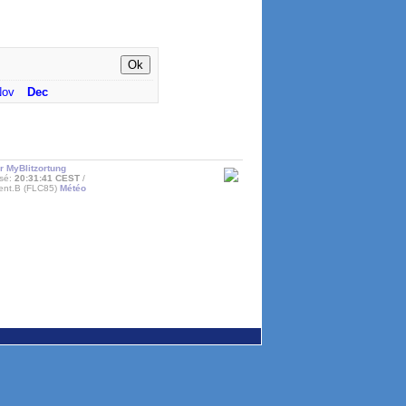
Nov
Dec
r MyBlitzortung
isé:
20:31:41 CEST
rent.B (FLC85)
Météo