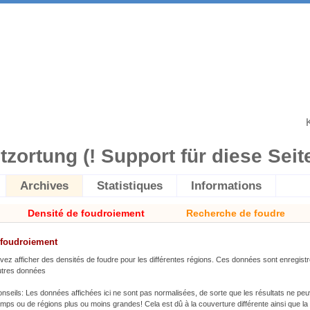
itzortung (! Support für diese Seite 
Archives
Statistiques
Informations
Densité de foudroiement
Recherche de foudre
 foudroiement
uvez afficher des densités de foudre pour les différentes régions. Ces données sont enregis
autres données
nseils: Les données affichées ici ne sont pas normalisées, de sorte que les résultats ne pe
mps ou de régions plus ou moins grandes! Cela est dû à la couverture différente ainsi que la q