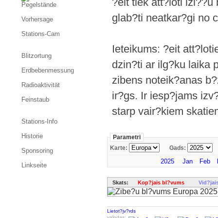
?eit tiek att?loti izl?
Pegelstände
glab?ti neatkar?gi no 
Vorhersage
Stations-Cam
Ieteikums: ?eit att?loti
Blitzortung
dzin?ti ar ilg?ku laika
Erdbebenmessung
zibens noteik?anas b?
Radioaktivität
ir?gs. Ir iesp?jams izv
Feinstaub
starp vair?kiem skatie
Stations-Info
Historie
Parametri
Karte:
Gads:
Sponsoring
2025
Jan
Feb
Linkseite
Skats:
Kop?jais bl?vums
Vid?jai
Lietot?jv?rds
valodas: