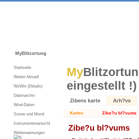
MyBlitzortung
Startseite
My
Blitzortun
Wetter Aktuell
eingestellt !)
WsWin (Details)
Datenarchiv
Zibens karte
Arh?vs
Wind-Daten
Kartes
Zibe?u bl?vums
Sonne und Mond
Instrumentenansicht
Zibe?u bl?vums
Wetterwarnungen