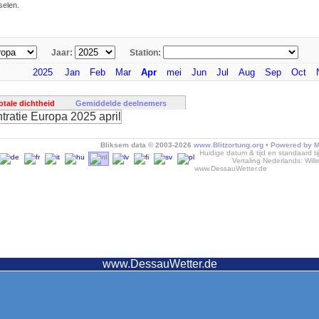
selen.
Jaar:
Station:
2025
Jan
Feb
Mar
Apr
mei
Jun
Jul
Aug
Sep
Oct
otale dichtheid
Gemiddelde deelnemers
Bliksem data © 2003-2026
www.Blitzortung.org
•
Powered by M
Huidige datum & tijd en standaard t
Vertaling Nederlands: Wil
www.DessauWetter.de
www.DessauWetter.de