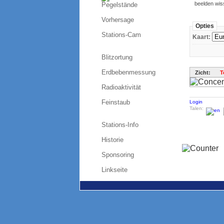
beelden wis
Pegelstände
Vorhersage
Opties
Stations-Cam
Kaart:
Blitzortung
Erdbebenmessung
Zicht:
T
Radioaktivität
Feinstaub
Login
Talen:
Stations-Info
Historie
Sponsoring
Linkseite