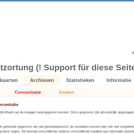
itzortung (! Support für diese Seite 
kaarten
Archieven
Statistieken
Informatie
Concentratie
Zoeken
ncentratie
 dichtheid van de inslagen weergegeven worden. Deze gegevens zijn afzonderlijk opgeslagen
 De getoonde gegevens zijn niet gestandariseerd, de resultaten kunnen dan ook niet vergele
grotere regios. Dit doordat verschillende stations verschillende kwaliteit aan informatie door