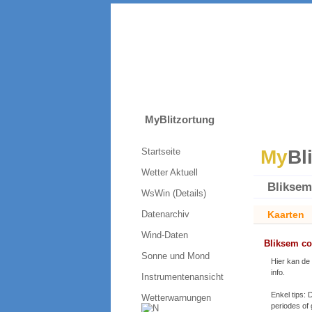
MyBlitzortung
Startseite
My
Bl
Wetter Aktuell
Bliksem
WsWin (Details)
Datenarchiv
Kaarten
Wind-Daten
Bliksem co
Sonne und Mond
Hier kan de
info.
Instrumentenansicht
Enkel tips:
Wetterwarnungen
periodes of 