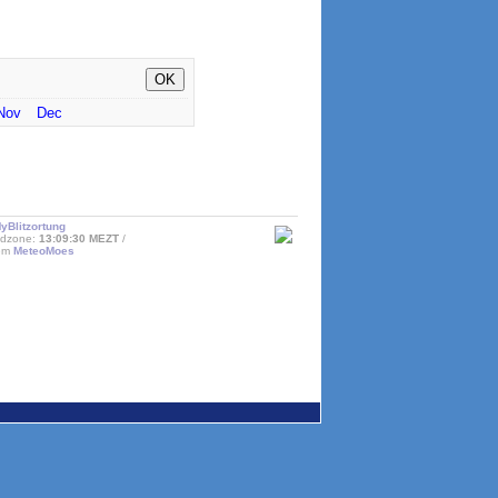
Nov
Dec
yBlitzortung
ijdzone:
13:09:30 MEZT
lem
MeteoMoes