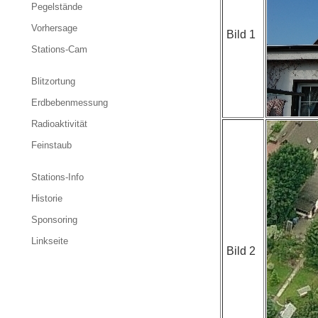
Pegelstände
Vorhersage
Bild 1
Stations-Cam
Blitzortung
Erdbebenmessung
Radioaktivität
Feinstaub
Stations-Info
Historie
Sponsoring
Linkseite
Bild 2