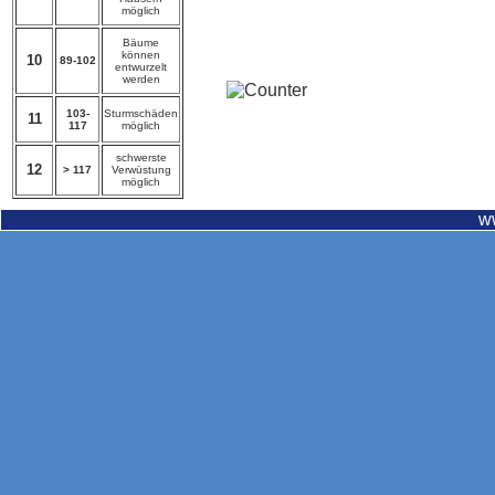
möglich
Bäume
können
10
89-102
entwurzelt
werden
103-
Sturmschäden
11
117
möglich
schwerste
12
> 117
Verwüstung
möglich
w