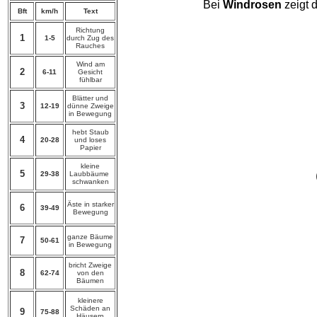
Bei
Windrosen
zeigt 
Bft
km/h
Text
Richtung
1
1-5
durch Zug des
Rauches
Wind am
2
6-11
Gesicht
fühlbar
Blätter und
3
12-19
dünne Zweige
in Bewegung
hebt Staub
4
20-28
und loses
Papier
kleine
5
29-38
Laubbäume
schwanken
Äste in starker
6
39-49
Bewegung
ganze Bäume
7
50-61
in Bewegung
bricht Zweige
8
62-74
von den
Bäumen
kleinere
Schäden an
9
75-88
Häusern