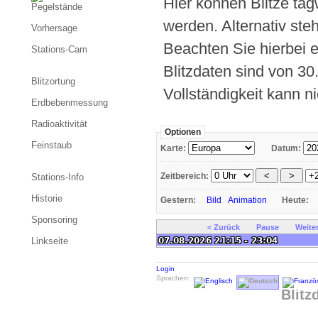
Hier können Blitze tag
Pegelstände
werden. Alternativ st
Vorhersage
Beachten Sie hierbei 
Stations-Cam
Blitzdaten sind von 30
Blitzortung
Vollständigkeit kann ni
Erdbebenmessung
Radioaktivität
Optionen
Feinstaub
Karte:
Datum:
Zeitbereich:
Stations-Info
Historie
Gestern:
Bild
Animation
Heute:
Sponsoring
< Zurück
Pause
Weiter
Linkseite
Login
Sprachen:
Blitz