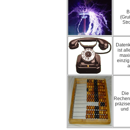
B
(Gru
Str
Daten
ist all
maxi
einzi
a
Die
Rechent
präzise
und 