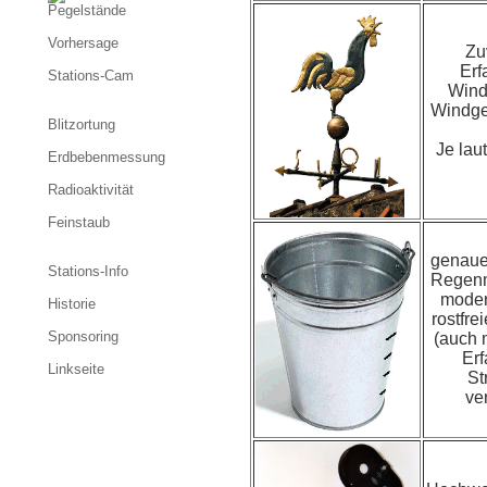
Pegelstände
Vorhersage
Zu
Erf
Stations-Cam
Wind
Windge
Blitzortung
Je lau
Erdbebenmessung
Radioaktivität
Feinstaub
genaue
Stations-Info
Regenm
moder
Historie
rostfre
Sponsoring
(auch m
Erf
Linkseite
St
ve