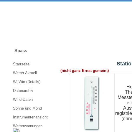
Spass
Stati
Startseite
(nicht ganz Ernst gemeint)
Wetter Aktuell
WsWin (Details)
Ho
Datenarchiv
Th
Messte
Wind-Daten
ei
Aus
Sonne und Mond
registr
Instrumentenansicht
(ohne
Wetterwarnungen