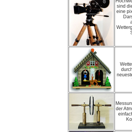
Hochwer
sind di
eine pi
Dars
Wetter
Wette
durch
neuest
Messun
der Atm
einfac
Ko