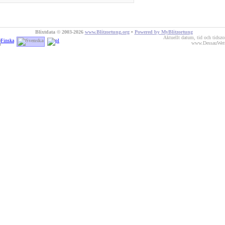
Blixtdata © 2003-2026
www.Blitzortung.org
•
Powered by MyBlitzortung
Aktuellt datum, tid och tidsz
www.DessauWett