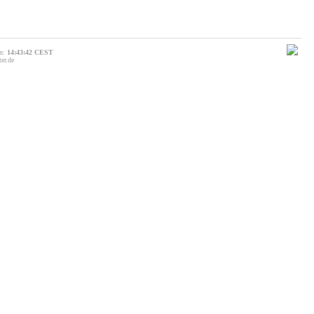
on:
14:43:42 CEST
er.de