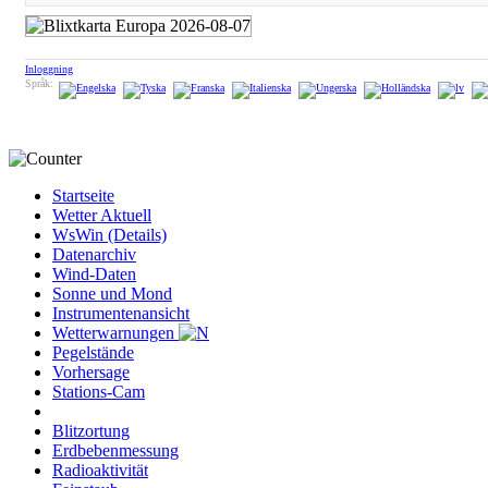
Inloggning
Språk:
Startseite
Wetter Aktuell
WsWin (Details)
Datenarchiv
Wind-Daten
Sonne und Mond
Instrumentenansicht
Wetterwarnungen
Pegelstände
Vorhersage
Stations-Cam
Blitzortung
Erdbebenmessung
Radioaktivität