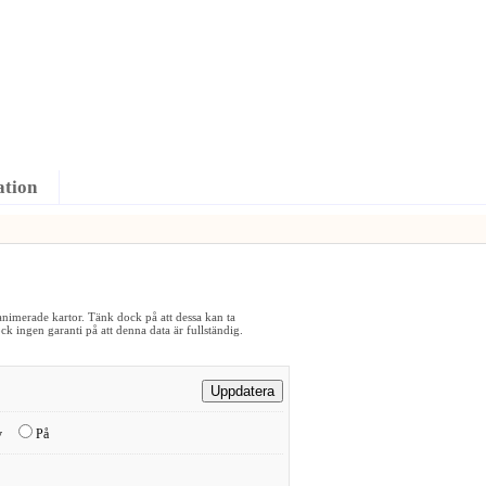
ation
 animerade kartor. Tänk dock på att dessa kan ta
ock ingen garanti på att denna data är fullständig.
v
På