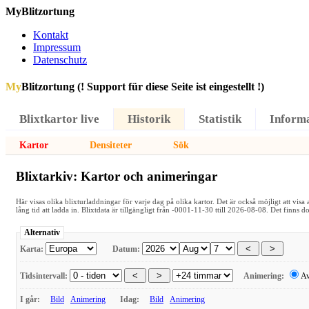
MyBlitzortung
Kontakt
Impressum
Datenschutz
My
Blitzortung (! Support für diese Seite ist eingestellt !)
Blixtkartor live
Historik
Statistik
Inform
Kartor
Densiteter
Sök
Blixtarkiv: Kartor och animeringar
Här visas olika blixturladdningar för varje dag på olika kartor. Det är också möjligt att visa
lång tid att ladda in. Blixtdata är tillgängligt från -0001-11-30 ttill 2026-08-08. Det finns d
Alternativ
Karta:
Datum:
Tidsintervall:
Animering:
A
I går:
Bild
Animering
Idag:
Bild
Animering