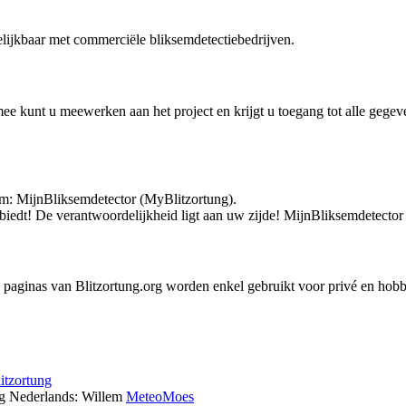
elijkbaar met commerciële bliksemdetectiebedrijven.
 kunt u meewerken aan het project en krijgt u toegang tot alle gegeve
am:
Mijn
Bliksemdetector
(MyBlitzortung).
biedt! De verantwoordelijkheid ligt aan uw zijde!
Mijn
Bliksemdetector
paginas van Blitzortung.org worden enkel gebruikt voor privé en hobb
tzortung
ng Nederlands: Willem
MeteoMoes