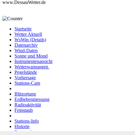
www.DessauWetter.de
Startseite
Wetter Aktuell
WsWin (Details)
Datenarchiv
Wind-Daten
Sonne und Mond
Instrumentenansicht
Wetterwarnungen
Pegelstände
Vorhersage
Stations-Cam
Blitzortung
Erdbebenmessung
Radioaktivität
Feinstaub
Stations-Info
Historie
Sponsoring