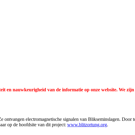
liteit en nauwkeurigheid van de informatie op onze website. We zij
 Ze ontvangen electromagnetische signalen van Blikseminslagen. Door to
ar op de hoofdsite van dit project:
www.blitzortung.org
.