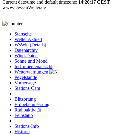
Current date/time and default timezone:
14:20:17 CEST
www.DessauWetter.de
Startseite
Wetter Aktuell
WsWin (Details)
Datenarchiv
Wind-Daten
Sonne und Mond
Instrumentenansicht
Wetterwarnungen
Pegelstände
Vorhersage
Stations-Cam
Blitzortung
Erdbebenmessung
Radioaktivität
Feinstaub
Stations-Info
Historie