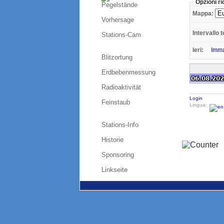
Opzioni r
Pegelstände
Mappa:
Vorhersage
Intervallo 
Stations-Cam
Ieri:
Imm
Blitzortung
Erdbebenmessung
Radioaktivität
Login
Feinstaub
Lingua:
Stations-Info
Historie
Sponsoring
Linkseite