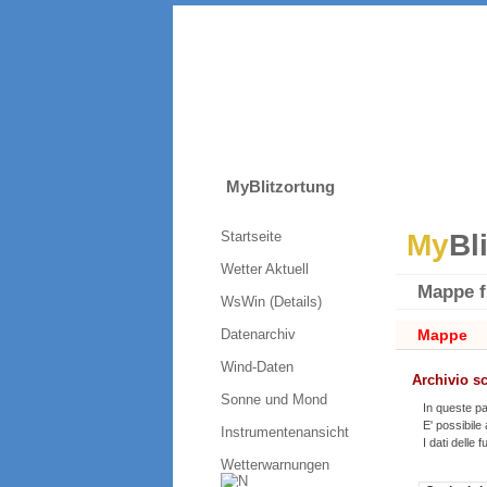
MyBlitzortung
Startseite
My
Bl
Wetter Aktuell
Mappe f
WsWin (Details)
Datenarchiv
Mappe
Wind-Daten
Archivio s
Sonne und Mond
In queste pa
E' possibile
Instrumentenansicht
I dati delle
Wetterwarnungen