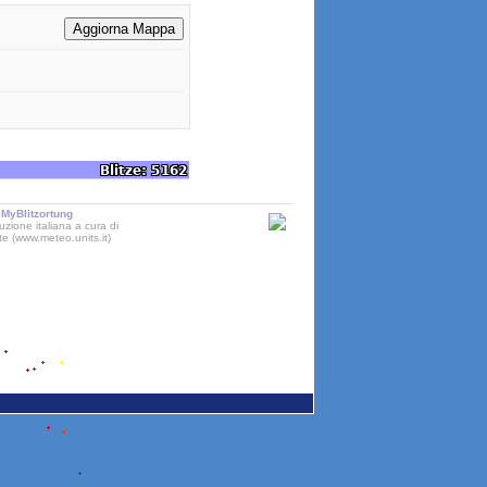
MyBlitzortung
uzione italiana a cura di
ste (www.meteo.units.it)