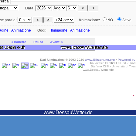
icerca
Data:
temporale:
Animazione:
NO
Attivo
agine
Animazione
Oggi:
Immagine
Animazione
< Indietro
Pausa
Avanti >
Dati fulminazioni © 2003-2026
www.Blitzortung.org
•
Powered by 
Ora locale:
19:16:01 CEST
Trad
Stefano Cirilli - Universtà di Trie
www.DessauWetter.de
www.DessauWetter.de