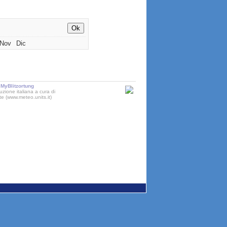
Nov
Dic
MyBlitzortung
uzione italiana a cura di
ste (www.meteo.units.it)