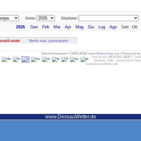
Anno:
Stazione:
2026
Gen
Feb
Mar
Apr
Mag
Giu
Lug
Ago
Sett
Ott
ensità totale
Media staz. partecipanti
Dati fulminazioni © 2003-2026
www.Blitzortung.org
•
Powered by 
Ora locale:
05:17:01 CEST
Trad
Stefano Cirilli - Universtà di Trie
www.DessauWetter.de
www.DessauWetter.de