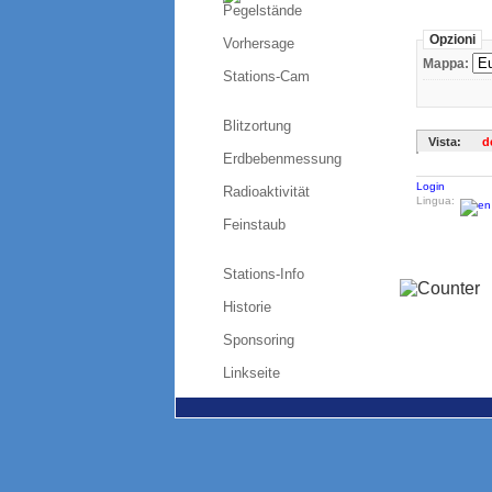
Pegelstände
Opzioni
Vorhersage
Mappa:
Stations-Cam
Blitzortung
Vista:
d
Erdbebenmessung
Login
Radioaktivität
Lingua:
Feinstaub
Stations-Info
Historie
Sponsoring
Linkseite