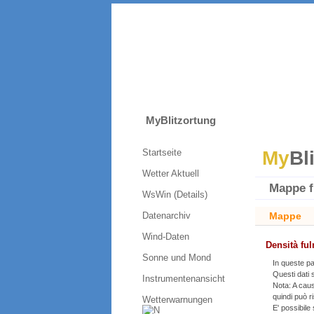
MyBlitzortung
Startseite
My
Bl
Wetter Aktuell
Mappe f
WsWin (Details)
Datenarchiv
Mappe
Wind-Daten
Densità ful
Sonne und Mond
In queste pa
Questi dati
Instrumentenansicht
Nota: A caus
quindi può ri
Wetterwarnungen
E' possibile