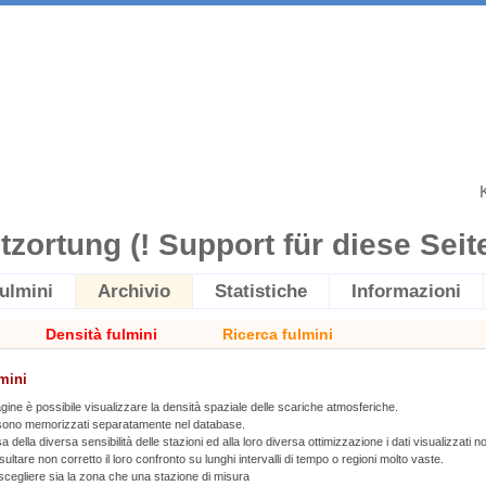
itzortung (! Support für diese Seite 
ulmini
Archivio
Statistiche
Informazioni
Densità fulmini
Ricerca fulmini
mini
gine è possibile visualizzare la densità spaziale delle scariche atmosferiche.
 sono memorizzati separatamente nel database.
a della diversa sensibilità delle stazioni ed alla loro diversa ottimizzazione i dati visualizzati 
sultare non corretto il loro confronto su lunghi intervalli di tempo o regioni molto vaste.
 scegliere sia la zona che una stazione di misura