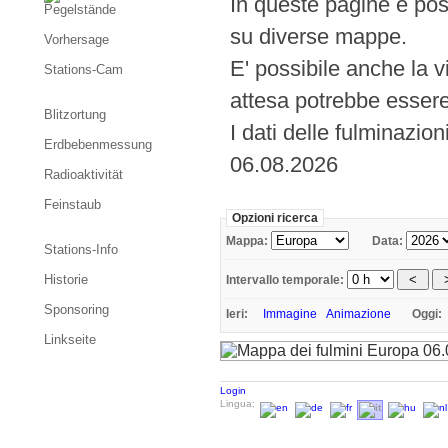
In queste pagine è pos
Pegelstände
su diverse mappe.
Vorhersage
E' possibile anche la 
Stations-Cam
attesa potrebbe essere
Blitzortung
I dati delle fulminazio
Erdbebenmessung
06.08.2026
Radioaktivität
Feinstaub
Opzioni ricerca
Mappa:
Data:
Stations-Info
Historie
Intervallo temporale:
Sponsoring
Ieri:
Immagine
Animazione
Oggi
Linkseite
Login
Lingua: