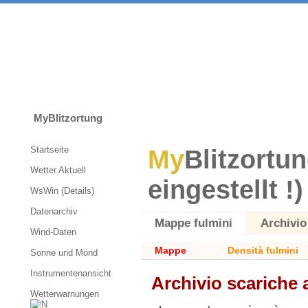
MyBlitzortung
Startseite
My
Blitzortun
Wetter Aktuell
eingestellt !)
WsWin (Details)
Datenarchiv
Mappe fulmini
Archivio
Wind-Daten
Mappe
Densità fulmini
Sonne und Mond
Instrumentenansicht
Archivio scariche
Wetterwarnungen