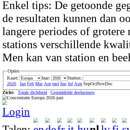
Enkel tips: De getoonde geg
de resultaten kunnen dan o
langere periodes of grotere 
stations verschillende kwali
Men kan van station en bee
Opties
Kaart:
Jaar:
Station:
2026
Jan
Feb
Mar
Apr
mei
Jun
Jul
Aug
Sep
Oct
Nov
Dec
Zicht:
Totale dichtheid
Gemiddelde deelnemers
Login
Talen: