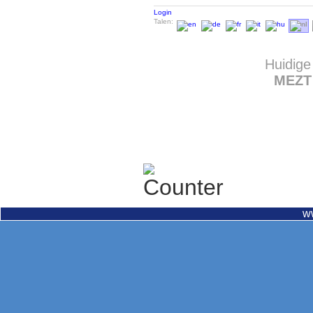
Login
Talen:
Huidige
MEZT
w