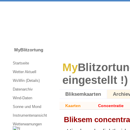
MyBlitzortung
Startseite
My
Blitzortun
Wetter Aktuell
eingestellt !)
WsWin (Details)
Datenarchiv
Bliksemkaarten
Archie
Wind-Daten
Kaarten
Concentratie
Sonne und Mond
Instrumentenansicht
Bliksem concentra
Wetterwarnungen