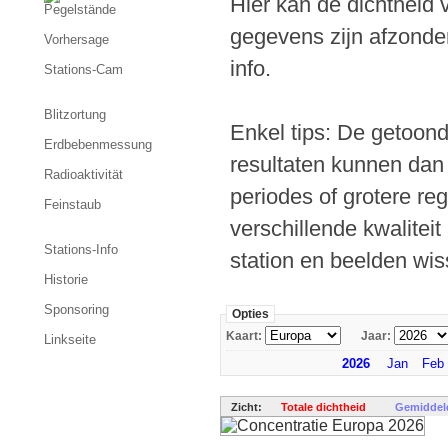
Hier kan de dichtheid
Pegelstände
gegevens zijn afzonder
Vorhersage
info.
Stations-Cam
Blitzortung
Enkel tips: De getoond
Erdbebenmessung
resultaten kunnen dan
Radioaktivität
periodes of grotere reg
Feinstaub
verschillende kwalitei
Stations-Info
station en beelden wis
Historie
Sponsoring
Opties
Kaart:
Jaar:
Linkseite
2026
Jan
Feb
Zicht:
Totale dichtheid
Gemiddel