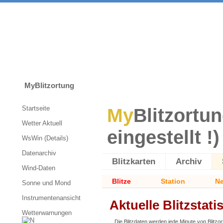
MyBlitzortung
Startseite
My
Blitzortun
Wetter Aktuell
eingestellt !)
WsWin (Details)
Datenarchiv
Blitzkarten
Archiv
Wind-Daten
Blitze
Station
Ne
Sonne und Mond
Instrumentenansicht
Aktuelle Blitzstatis
Wetterwarnungen
Die Blitzdaten werden jede Minute von Blitzo