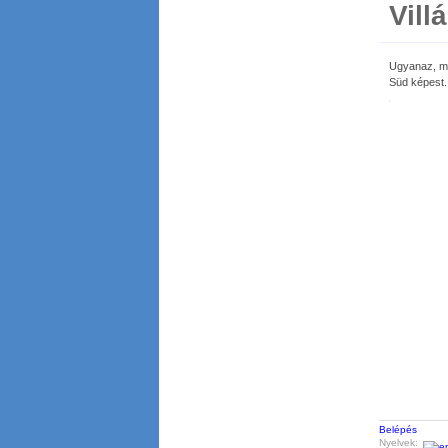
Vill
Ugyanaz, mi
Süd képest.
Belépés
Nyelvek: