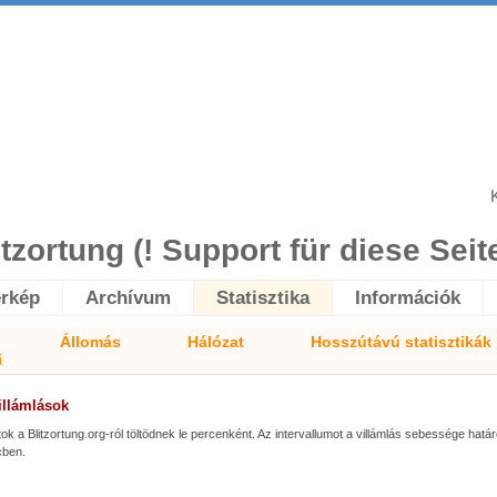
itzortung (! Support für diese Seite 
érkép
Archívum
Statisztika
Információk
Állomás
Hálózat
Hosszútávú statisztikák
i
illámlások
tok a Blitzortung.org-ról töltödnek le percenként. Az intervallumot a villámlás sebessége hatá
cben.