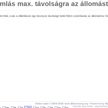
ámlás max. távolságra az állomás
nt felül, csak a villámlások egy bizonyos távolságn belül 50km számítanak az állomáshoz 
Villám adat © 2003-2026
www.Blitzortung.org
•
Powered by My
Aktuális dátum/idö, alapértelme