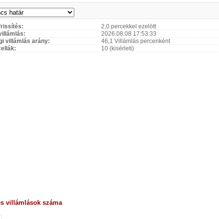
rissítés:
2,0 percekkel ezelött
villámlás:
2026.08.08 17:53:33
gi villámlás arány:
46,1 Villámlás percenként
cellák:
10 (kisérleti)
es villámlások száma