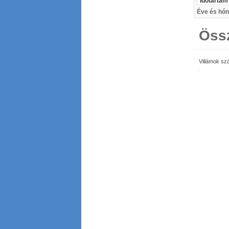
Idötartam
Éve és hón
Össz
Villámok sz