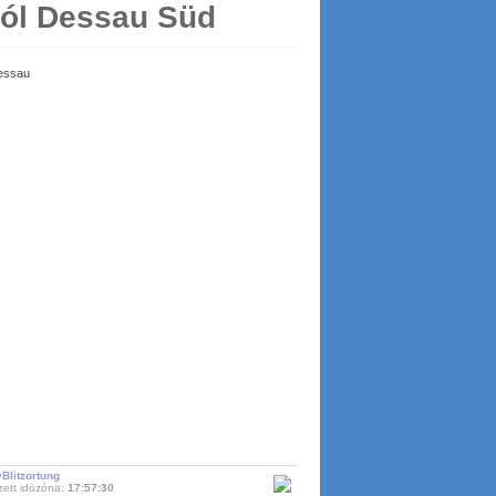
tól Dessau Süd
Dessau
Blitzortung
zett idözóna:
17:57:30