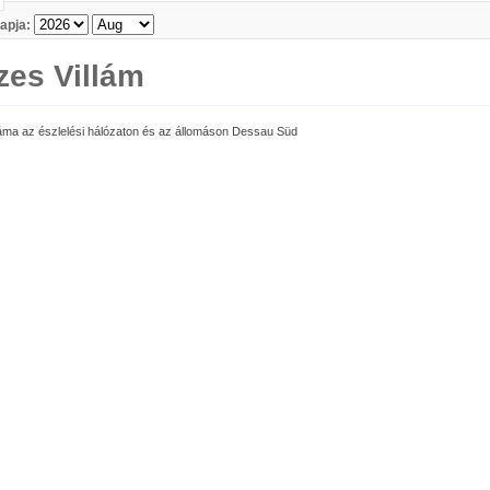
apja:
es Villám
áma az észlelési hálózaton és az állomáson Dessau Süd