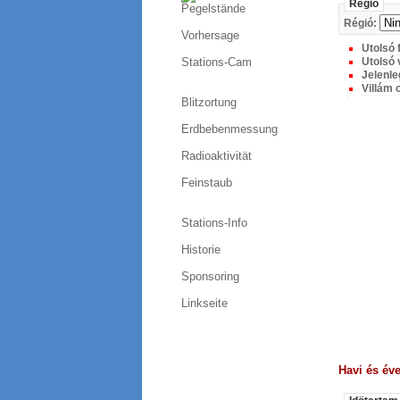
Régió
Pegelstände
Régió:
Vorhersage
Utolsó f
Stations-Cam
Utolsó 
Jelenle
Villám 
Blitzortung
Erdbebenmessung
Radioaktivität
Feinstaub
Stations-Info
Historie
Sponsoring
Linkseite
Havi és év