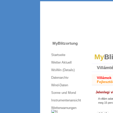
MyBlitzortung
Startseite
My
Bl
Wetter Aktuell
Villámt
WsWin (Details)
Datenarchiv
Villámok
Fejlesztö
Wind-Daten
Jelenlegi v
Sonne und Mond
A villám ada
Instrumentenansicht
meg 15 per
Wetterwarnungen