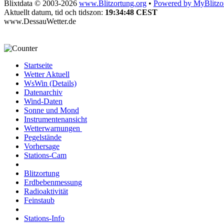
Blixtdata © 2003-2026
www.Blitzortung.org
•
Powered by MyBlitzo
Aktuellt datum, tid och tidszon:
19:34:48 CEST
www.DessauWetter.de
Startseite
Wetter Aktuell
WsWin (Details)
Datenarchiv
Wind-Daten
Sonne und Mond
Instrumentenansicht
Wetterwarnungen
Pegelstände
Vorhersage
Stations-Cam
Blitzortung
Erdbebenmessung
Radioaktivität
Feinstaub
Stations-Info