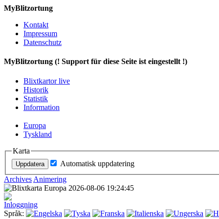
MyBlitzortung
Kontakt
Impressum
Datenschutz
My
Blitzortung (! Support für diese Seite ist eingestellt !)
Blixtkartor live
Historik
Statistik
Information
Europa
Tyskland
Karta
Automatisk uppdatering
Archives
Animering
Inloggning
Språk: