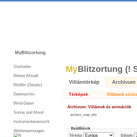
MyBlitzortung
Startseite
My
Blitzortung (! 
Wetter Aktuell
Villámtérkép
Archívum
WsWin (Details)
Datenarchiv
Térképek
Villámok sürü
Wind-Daten
Archivum: Villámok és animációk
Sonne und Mond
archive_map_info
Instrumentenansicht
Beállítások
Wetterwarnungen
Térkép:
Dátum: