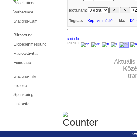
Pegelstände
Idötartam:
Vorhersage
Tegnap:
Kép
Animáció
Ma:
Kép
Stations-Cam
Blitzortung
Belépés
Nyelvek:
Erdbebenmessung
Radioaktivität
Aktuális
Feinstaub
Közé
tra
Stations-Info
Historie
Sponsoring
Linkseite
w