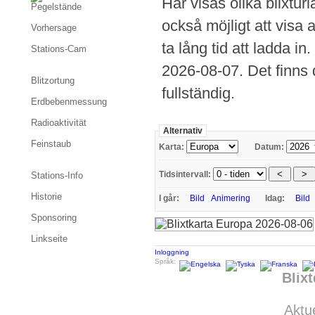
Här visas olika blixtur
Pegelstände
också möjligt att visa
Vorhersage
ta lång tid att ladda in.
Stations-Cam
2026-08-07. Det finns 
Blitzortung
fullständig.
Erdbebenmessung
Radioaktivität
Alternativ
Feinstaub
Karta:
Datum:
Tidsintervall:
Stations-Info
Historie
I går:
Bild
Animering
Idag:
Bild
Sponsoring
Linkseite
Inloggning
Språk:
Blix
Aktue