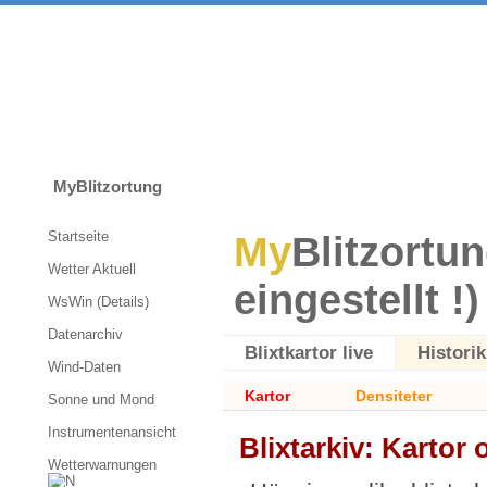
MyBlitzortung
Startseite
My
Blitzortun
Wetter Aktuell
eingestellt !)
WsWin (Details)
Datenarchiv
Blixtkartor live
Historik
Wind-Daten
Kartor
Densiteter
Sonne und Mond
Instrumentenansicht
Blixtarkiv: Kartor
Wetterwarnungen