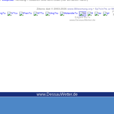
Zibens dati © 2003-2026
www.Blitzortung.org
•
Sp?cin?ts ar M
P
Edgars Bu?s
www.DessauWetter.de
www.DessauWetter.de