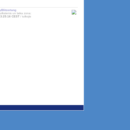
yBlitzortung
ulkstenis un laika zona:
13:25:16 CEST
tulkojis