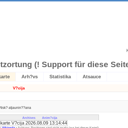
itzortung (! Support für diese Seite 
karte
Arh?vs
Statistika
Atsauce
V?cija
tisk? atjaunin??ana
Archives
Anim?cija
l:
Wikipedia
• Achtung: Positionen sind nicht exakt (nur bei dieser Karte!)