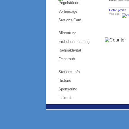
Pegelstände
Lietot?jv?rds
Vorhersage
valodas:
Stations-Cam
Blitzortung
Erdbebenmessung
Radioaktivität
Feinstaub
Stations-Info
Historie
Sponsoring
Linkseite