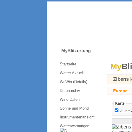
MyBlitzortung
Startseite
My
Bl
Wetter Aktuell
Zibens 
WsWin (Details)
Datenarchiv
Europa
Wind-Daten
Karte
Sonne und Mond
Autom?
Instrumentenansicht
Wetterwarnungen
Kartenmateria