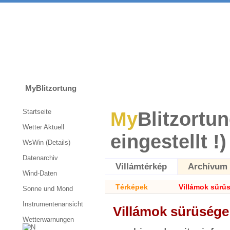
MyBlitzortung
Startseite
My
Blitzortun
Wetter Aktuell
eingestellt !)
WsWin (Details)
Datenarchiv
Villámtérkép
Archívum
Wind-Daten
Térképek
Villámok sürü
Sonne und Mond
Instrumentenansicht
Villámok sürüsége
Wetterwarnungen