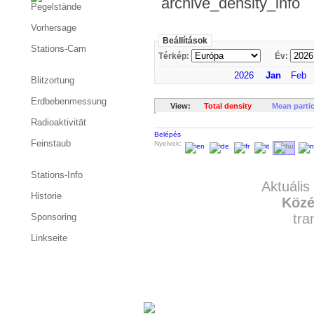
archive_density_info
Pegelstände
Vorhersage
Beállítások
Stations-Cam
Térkép:
Év:
2026
Jan
Feb
Blitzortung
Erdbebenmessung
View:
Total density
Mean parti
Radioaktivität
Belépés
Feinstaub
Nyelvek:
Stations-Info
Aktuális
Historie
Közé
tra
Sponsoring
Linkseite