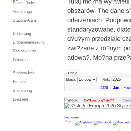
Tutaj mo?na wy?wietl
Pegelstände
obszarów. The dane s
Vorhersage
uderzeniach. Podpowie
Stations-Cam
standaryzowane, dlat
Blitzortung
d?u?ym przedziale cza
Erdbebenmessung
zwi?zane z ró?nym pok
Radioaktivität
adowa?. Mo?na prze?a
Feinstaub
Stations-Info
Opcje
Mapa:
Rok:
Historie
2026
Jan
Feb
Sponsoring
Linkseite
Widok:
Ca?kowita g?sto??
?red
Logowanie
J?zyki: