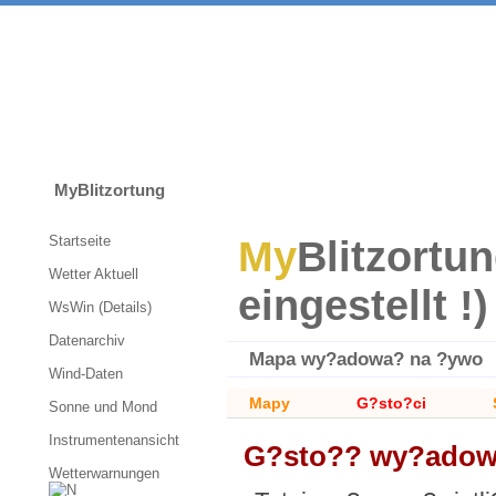
MyBlitzortung
Startseite
My
Blitzortun
Wetter Aktuell
eingestellt !)
WsWin (Details)
Datenarchiv
Mapa wy?adowa? na ?ywo
Wind-Daten
Mapy
G?sto?ci
Sonne und Mond
Instrumentenansicht
G?sto?? wy?ado
Wetterwarnungen