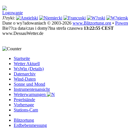
Logowanie
J?zyki:
Dane o wy?adowaniach © 2003-2026
www.Blitzortung.org
•
Powere
Bie??ca data/czas i domy?lna strefa czasowa
13:22:55 CEST
www.DessauWetter.de
Startseite
Wetter Aktuell
WsWin (Details)
Datenarchiv
Wind-Daten
Sonne und Mond
Instrumentenansicht
Wetterwarnungen
Pegelstände
Vorhersage
Stations-Cam
Blitzortung
Erdbebenmessung