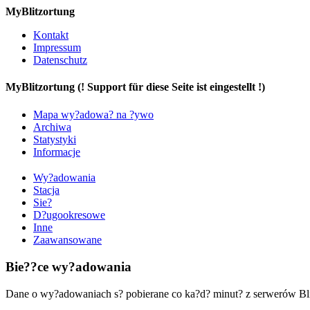
MyBlitzortung
Kontakt
Impressum
Datenschutz
My
Blitzortung (! Support für diese Seite ist eingestellt !)
Mapa wy?adowa? na ?ywo
Archiwa
Statystyki
Informacje
Wy?adowania
Stacja
Sie?
D?ugookresowe
Inne
Zaawansowane
Bie??ce wy?adowania
Dane o wy?adowaniach s? pobierane co ka?d? minut? z serwerów Blitz