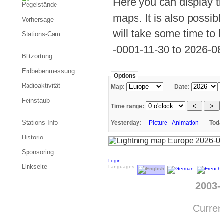
Here you can display th
Pegelstände
maps. It is also possib
Vorhersage
will take some time to 
Stations-Cam
-0001-11-30 to 2026-0
Blitzortung
Erdbebenmessung
Options
Radioaktivität
Map:
Date:
Feinstaub
Time range:
Stations-Info
Yesterday:
Picture
Animation
To
Historie
Sponsoring
Login
Linkseite
Languages:
2003
Curren