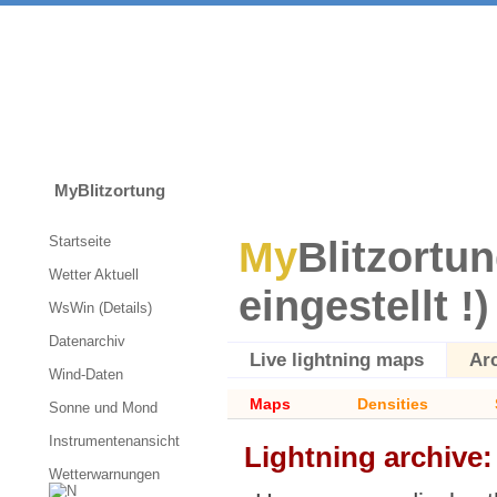
MyBlitzortung
Startseite
My
Blitzortun
Wetter Aktuell
eingestellt !)
WsWin (Details)
Datenarchiv
Live lightning maps
Ar
Wind-Daten
Maps
Densities
Sonne und Mond
Instrumentenansicht
Lightning archive
Wetterwarnungen