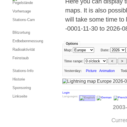
Here you can display th
Pegelstände
maps. It is also possib
Vorhersage
will take some time to 
Stations-Cam
-0001-11-30 to 2026-0
Blitzortung
Erdbebenmessung
Options
Radioaktivität
Map:
Date:
Feinstaub
Time range:
Stations-Info
Yesterday:
Picture
Animation
To
Historie
Sponsoring
Login
Linkseite
Languages:
2003
Curren