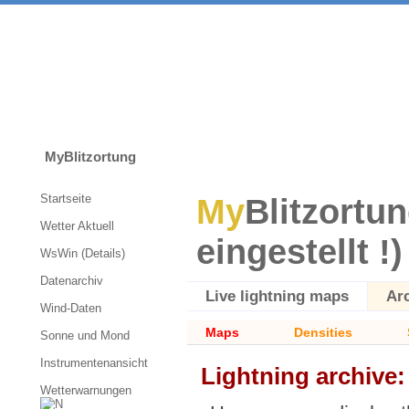
MyBlitzortung
Startseite
My
Blitzortun
Wetter Aktuell
eingestellt !)
WsWin (Details)
Datenarchiv
Live lightning maps
Ar
Wind-Daten
Maps
Densities
Sonne und Mond
Instrumentenansicht
Lightning archive
Wetterwarnungen