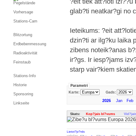
?eit tiek att?loti izl?
Pegelstände
glab?ti neatkar?gi no 
Vorhersage
Stations-Cam
Ieteikums: ?eit att?loti
Blitzortung
dzin?ti ar ilg?ku laika
Erdbebenmessung
zibens noteik?anas b?
Radioaktivität
ir?gs. Ir iesp?jams izv
Feinstaub
starp vair?kiem skatie
Stations-Info
Historie
Parametri
Karte:
Gads:
Sponsoring
2026
Jan
Feb
Linkseite
Skats:
Kop?jais bl?vums
Vid?jai
Lietot?jv?rds
valodas: