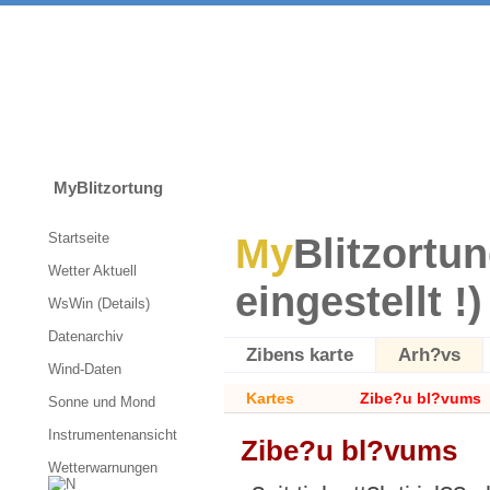
MyBlitzortung
Startseite
My
Blitzortun
Wetter Aktuell
eingestellt !)
WsWin (Details)
Datenarchiv
Zibens karte
Arh?vs
Wind-Daten
Kartes
Zibe?u bl?vums
Sonne und Mond
Instrumentenansicht
Zibe?u bl?vums
Wetterwarnungen