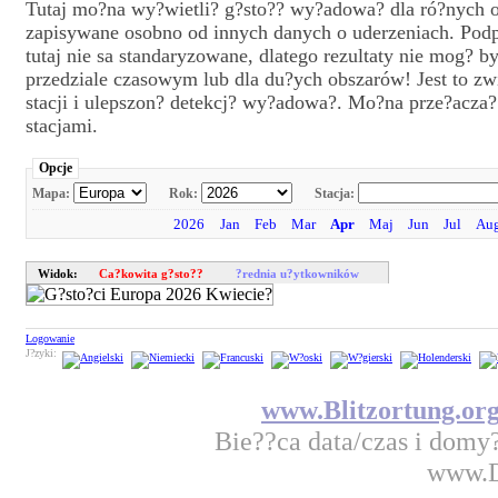
Tutaj mo?na wy?wietli? g?sto?? wy?adowa? dla ró?nych 
zapisywane osobno od innych danych o uderzeniach. Pod
tutaj nie sa standaryzowane, dlatego rezultaty nie mog
przedziale czasowym lub dla du?ych obszarów! Jest to z
stacji i ulepszon? detekcj? wy?adowa?. Mo?na prze?acza
stacjami.
Opcje
Mapa:
Rok:
Stacja:
2026
Jan
Feb
Mar
Apr
Maj
Jun
Jul
Au
Widok:
Ca?kowita g?sto??
?rednia u?ytkowników
Logowanie
J?zyki:
www.Blitzortung.or
Bie??ca data/czas i domy
www.D