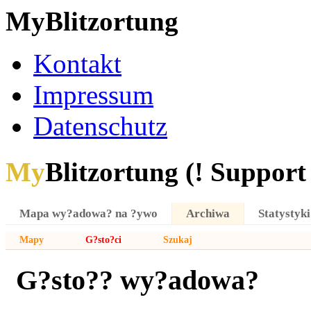
MyBlitzortung
Kontakt
Impressum
Datenschutz
My
Blitzortung (! Support f
Mapa wy?adowa? na ?ywo
Archiwa
Statystyki
Mapy
G?sto?ci
Szukaj
G?sto?? wy?adowa?