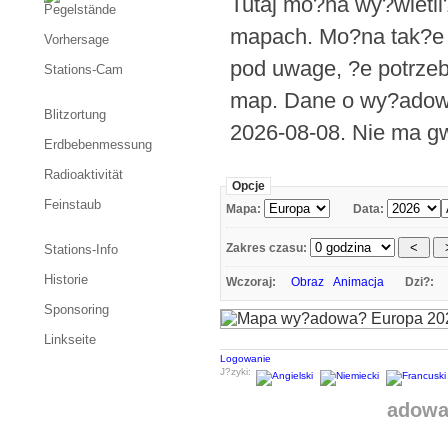
Tutaj mo?na wy?wietl
Pegelstände
mapach. Mo?na tak?e 
Vorhersage
pod uwage, ?e potrze
Stations-Cam
map. Dane o wy?adowa
Blitzortung
2026-08-08. Nie ma gw
Erdbebenmessung
Radioaktivität
Opcje
Feinstaub
Mapa:
Data:
Zakres czasu:
Stations-Info
Historie
Wczoraj:
Obraz
Animacja
Dzi?:
Sponsoring
Linkseite
Logowanie
J?zyki:
adowa