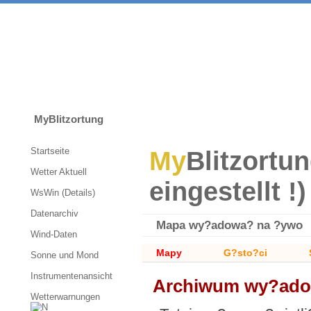
MyBlitzortung
Startseite
My
Blitzortun
Wetter Aktuell
eingestellt !)
WsWin (Details)
Datenarchiv
Mapa wy?adowa? na ?ywo
Wind-Daten
Mapy
G?sto?ci
Sonne und Mond
Instrumentenansicht
Archiwum wy?adow
Wetterwarnungen