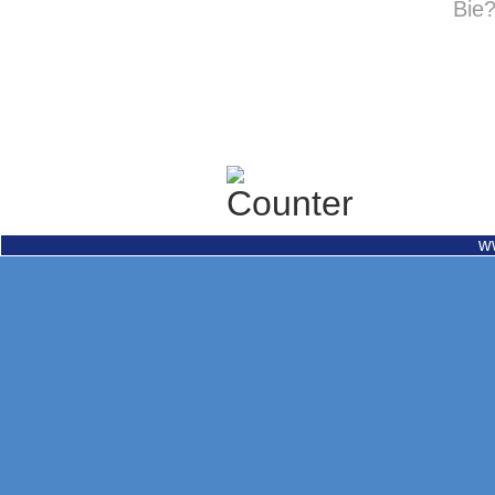
Bie?
w