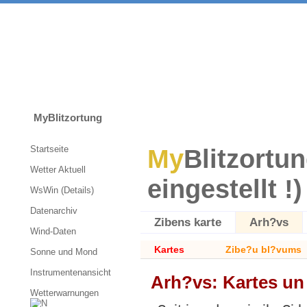
MyBlitzortung
Startseite
My
Blitzortun
Wetter Aktuell
eingestellt !)
WsWin (Details)
Datenarchiv
Zibens karte
Arh?vs
Wind-Daten
Kartes
Zibe?u bl?vums
Sonne und Mond
Instrumentenansicht
Arh?vs: Kartes un
Wetterwarnungen