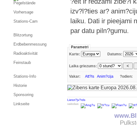
?eit ir redzami zibe?i
Pegelstände
izv?l?ties ar? anim?cij
Vorhersage
laiku. Dati ir pieejami
Stations-Cam
par datu piln?gumu.
Blitzortung
Erdbebenmessung
Parametri
Radioaktivität
Karte:
Datums:
Feinstaub
Laika griezums:
Stations-Info
Vakar:
Att?ls
Anim?cija
?odien:
Historie
Sponsoring
Lietot?jv?rds
Linkseite
valodas:
www.Bli
Pulkst