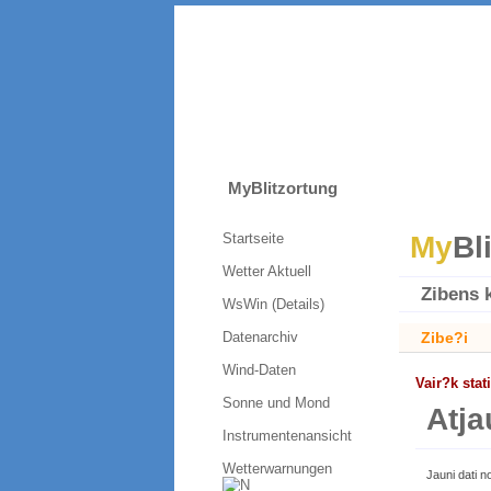
MyBlitzortung
Startseite
My
Bl
Wetter Aktuell
Zibens 
WsWin (Details)
Datenarchiv
Zibe?i
Wind-Daten
Vair?k stat
Sonne und Mond
Atja
Instrumentenansicht
Wetterwarnungen
Jauni dati no