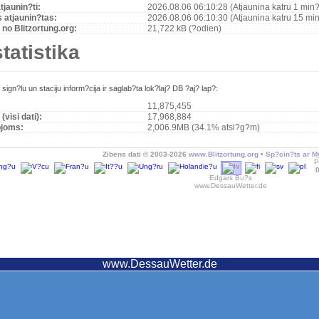
tjaunin?ti:
2026.08.06 06:10:28 (Atjaunina katru 1 min?
s atjaunin?tas:
2026.08.06 06:10:30 (Atjaunina katru 15 min
no Blitzortung.org:
21,722 kB (?odien)
tatistika
 sign?lu un staciju inform?cija ir saglab?ta lok?laj? DB ?aj? lap?:
11,875,455
 (visi dati):
17,968,884
pjoms:
2,006.9MB (34.1% atsl?g?m)
Zibens dati © 2003-2026
www.Blitzortung.org
•
Sp?cin?ts ar M
P
Edgars Bu?s
www.DessauWetter.de
www.DessauWetter.de