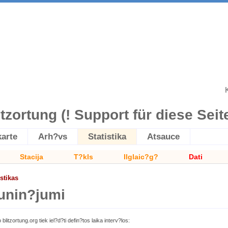
itzortung (! Support für diese Seite 
karte
Arh?vs
Statistika
Atsauce
Stacija
T?kls
Ilglaic?g?
Dati
istikas
unin?jumi
 blitzortung.org tiek iel?d?ti defin?tos laika interv?los: