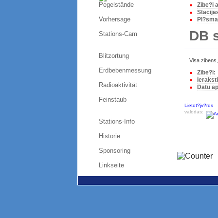
Pegelstände
Zibe?i a
Stacija
Vorhersage
Pl?sma 
DB s
Stations-Cam
Blitzortung
Visa zibens,
Erdbebenmessung
Zibe?i:
Ieraksti
Radioaktivität
Datu a
Feinstaub
Lietot?jv?rds
valodas:
Stations-Info
Historie
Sponsoring
Linkseite