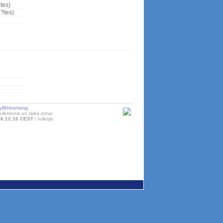
tes)
?tes)
yBlitzortung
ulkstenis un laika zona:
06:12:16 CEST
tulkojis