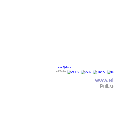
Lietot?jv?rds
valodas:
www.Bli
Pulkst