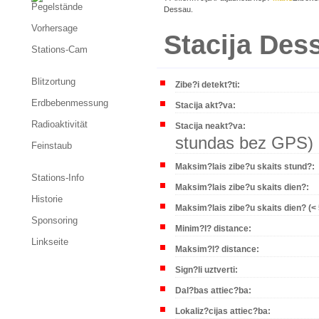
Pegelstände
Dessau.
Vorhersage
Stacija Des
Stations-Cam
Blitzortung
Zibe?i detekt?ti:
Erdbebenmessung
Stacija akt?va:
Radioaktivität
Stacija neakt?va:
stundas bez GPS)
Feinstaub
Maksim?lais zibe?u skaits stund?:
Stations-Info
Maksim?lais zibe?u skaits dien?:
Historie
Maksim?lais zibe?u skaits dien? (<
Sponsoring
Minim?l? distance:
Linkseite
Maksim?l? distance:
Sign?li uztverti:
Dal?bas attiec?ba:
Lokaliz?cijas attiec?ba: