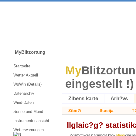
MyBlitzortung
Startseite
My
Blitzortun
Wetter Aktuell
eingestellt !)
WsWin (Details)
Datenarchiv
Zibens karte
Arh?vs
Wind-Daten
Zibe?i
Stacija
T
Sonne und Mond
Instrumentenansicht
Ilglaic?g? statistik
Wetterwarnungen
?? inform?cija ir atjaunota kop?
Mans
Zibens