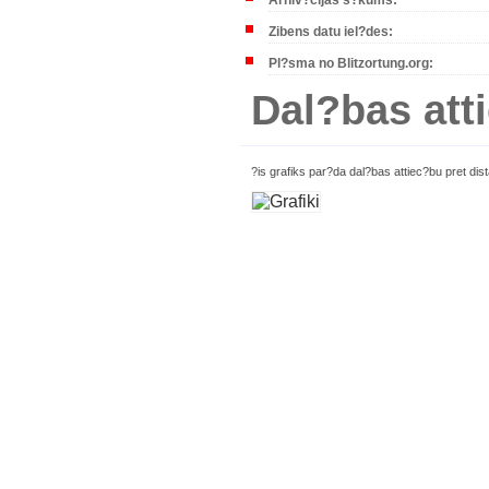
Arhiv?cijas s?kums:
Zibens datu iel?des:
Pl?sma no Blitzortung.org:
Dal?bas atti
?is grafiks par?da dal?bas attiec?bu pret di