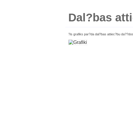
Dal?bas att
?is grafiks par?da dal?bas attiec?bu da??do