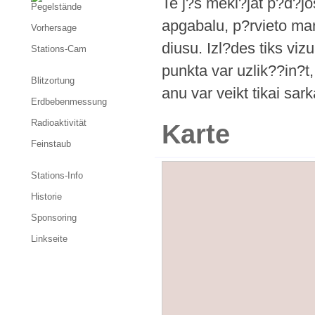
Te j?s mekl?jat p?d?jo
Pegelstände
apgabalu, p?rvieto mar
Vorhersage
diusu. Izl?des tiks viz
Stations-Cam
punkta var uzlik??in?t,
Blitzortung
anu var veikt tikai sar
Erdbebenmessung
Radioaktivität
Karte
Feinstaub
Stations-Info
Historie
Sponsoring
Linkseite