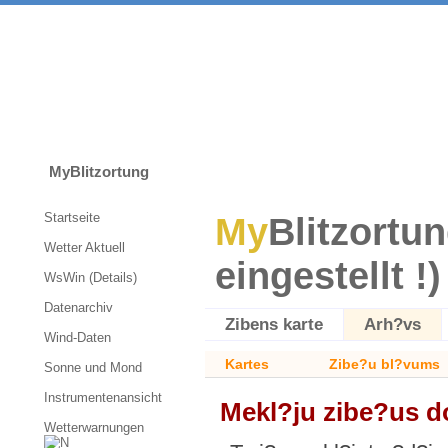
MyBlitzortung
Startseite
My
Blitzortun
Wetter Aktuell
eingestellt !)
WsWin (Details)
Datenarchiv
Zibens karte
Arh?vs
Wind-Daten
Kartes
Zibe?u bl?vums
Sonne und Mond
Instrumentenansicht
Mekl?ju zibe?us d
Wetterwarnungen