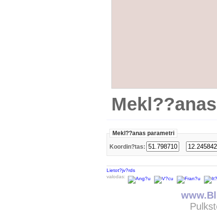
Mekl??anas
Mekl??anas parametri
Koordin?tas:
Lietot?jv?rds
valodas:
www.Bli
Pulkst