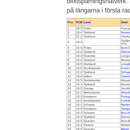
blixtspårningsnätverk.
på längarna i första ra
Pos.
PCB
Land
Stad
1
19.5
Polen
Pszcz
2
19.4
Tyskland
Nosse
3
22.2
Tyskland
Ohrdru
Seslja
4
19.3
-
STO -
5
19.5
Polen
Borki 
6
10.4
Tyskland
Ottens
7
19.3
Österrike
Lenge
8
10.4
Tyskland
Murnau
9
19.5
Grekland
Levad
10
19.5
Storbritanien
Exeter
11
22.2
Tyskland
Schwal
12
19.4
Italien
Casert
13
19.5
Storbritanien
Hinxwo
14
19.3
Tyskland
Breme
15
19.5
Sverige
Stockh
16
22.2
Netherlands
Woerd
17
19.3
Kroatioen
Pozeg
18
19.5
Storbritanien
Enfiel
19
19.1
Schweiz
Nieder
20
19.5
Kroatioen
Starig
21
19.3
Schweiz
Bos-ch
22
19.3
Tyskland
Breme
23
19.5
Spanien
Boecill
24
19.4
Finland
Marie
25
19.5
Spanien
Martin