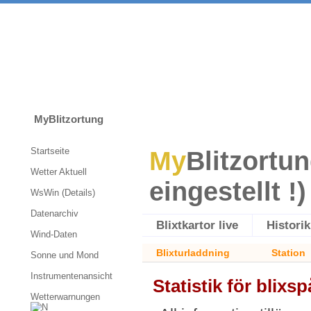
MyBlitzortung
Startseite
My
Blitzortun
Wetter Aktuell
eingestellt !)
WsWin (Details)
Datenarchiv
Blixtkartor live
Historik
Wind-Daten
Blixturladdning
Station
Sonne und Mond
Instrumentenansicht
Statistik för blixs
Wetterwarnungen