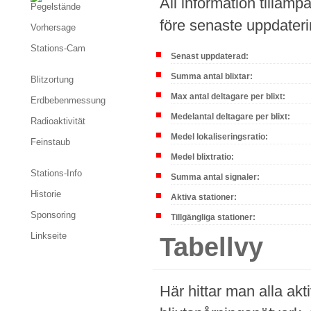
All information tillämp
Pegelstände
före senaste uppdater
Vorhersage
Stations-Cam
Senast uppdaterad:
Summa antal blixtar:
Blitzortung
Max antal deltagare per blixt:
Erdbebenmessung
Medelantal deltagare per blixt:
Radioaktivität
Medel lokaliseringsratio:
Feinstaub
Medel blixtratio:
Stations-Info
Summa antal signaler:
Historie
Aktiva stationer:
Sponsoring
Tillgängliga stationer:
Linkseite
Tabellvy
Här hittar man alla akti